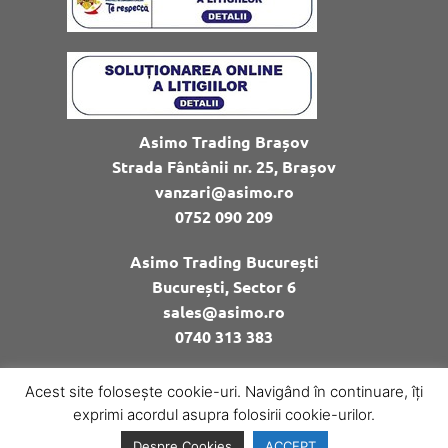
Asimo Trading Brașov
Strada Fântânii nr. 25, Brașov
vanzari@asimo.ro
0752 090 209
Asimo Trading București
București, Sector 6
sales@asimo.ro
0740 313 383
Acest site folosește cookie-uri. Navigând în continuare, îți
© Copyright Asimo Trading
exprimi acordul asupra folosirii cookie-urilor.
Despre Cookies
ACCEPT