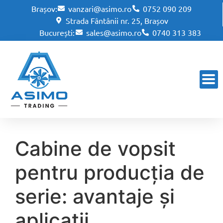
Brașov:
vanzari@asimo.ro
0752 090 209
Strada Fântânii nr. 25, Brașov
București:
sales@asimo.ro
0740 313 383
Cabine de vopsit
pentru producția de
serie: avantaje și
aplicații