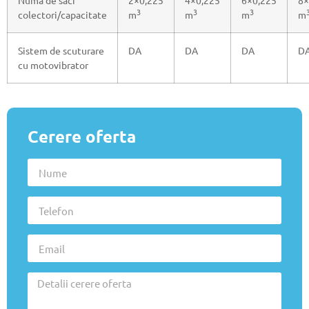
Numa de saci
2×0,225
4×0,225
6×0,225
8×
3
3
3
colectori/capacitate
m
m
m
m
Sistem de scuturare
DA
DA
DA
D
cu motovibrator
Cerere oferta