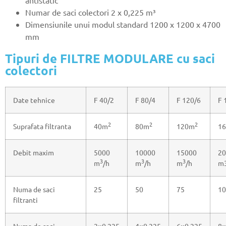
antistatic
Numar de saci colectori 2 x 0,225 m³
Dimensiunile unui modul standard 1200 x 1200 x 4700
mm
Tipuri de FILTRE MODULARE cu saci
colectori
Date tehnice
F 40/2
F 80/4
F 120/6
F 
2
2
2
Suprafata filtranta
40m
80m
120m
1
Debit maxim
5000
10000
15000
20
3
3
3
m
/h
m
/h
m
/h
m
Numa de saci
25
50
75
10
filtranti