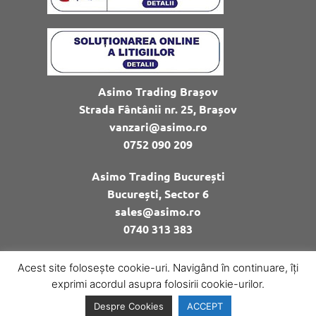
Asimo Trading Brașov
Strada Fântânii nr. 25, Brașov
vanzari@asimo.ro
0752 090 209
Asimo Trading București
București, Sector 6
sales@asimo.ro
0740 313 383
Acest site folosește cookie-uri. Navigând în continuare, îți
© Copyright Asimo Trading
exprimi acordul asupra folosirii cookie-urilor.
Despre Cookies
ACCEPT