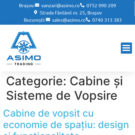
Brașov:
vanzari@asimo.ro
0752 090 209
Strada Fântânii nr. 25, Brașov
București:
sales@asimo.ro
0740 313 383
Categorie:
Cabine și
Sisteme de Vopsire
Cabine de vopsit cu
economie de spațiu: design