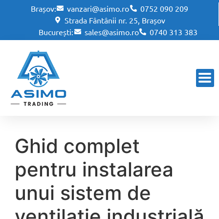
Brașov:
vanzari@asimo.ro
0752 090 209
Strada Fântânii nr. 25, Brașov
București:
sales@asimo.ro
0740 313 383
Ghid complet
pentru instalarea
unui sistem de
ventilație industrială