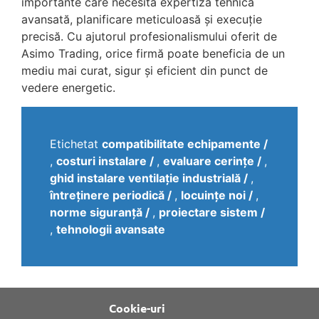
importante care necesită expertiză tehnică
avansată, planificare meticuloasă și execuție
precisă. Cu ajutorul profesionalismului oferit de
Asimo Trading, orice firmă poate beneficia de un
mediu mai curat, sigur și eficient din punct de
vedere energetic.
Etichetat
compatibilitate echipamente
,
costuri instalare
,
evaluare cerințe
,
ghid instalare ventilație industrială
,
întreținere periodică
,
locuințe noi
,
norme siguranță
,
proiectare sistem
,
tehnologii avansate
Cookie-uri