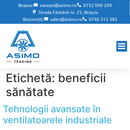
Brașov:
vanzari@asimo.ro
0752 090 209
Strada Fântânii nr. 25, Brașov
București:
sales@asimo.ro
0740 313 383
Etichetă:
beneficii
sănătate
Tehnologii avansate în
ventilatoarele industriale