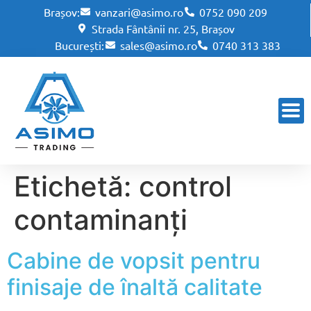
Brașov:
vanzari@asimo.ro
0752 090 209
Strada Fântânii nr. 25, Brașov
București:
sales@asimo.ro
0740 313 383
Etichetă:
control
contaminanți
Cabine de vopsit pentru
finisaje de înaltă calitate