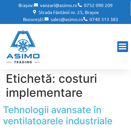
Brașov:
vanzari@asimo.ro
0752 090 209
Strada Fântânii nr. 25, Brașov
București:
sales@asimo.ro
0740 313 383
Etichetă:
costuri
implementare
Tehnologii avansate în
ventilatoarele industriale