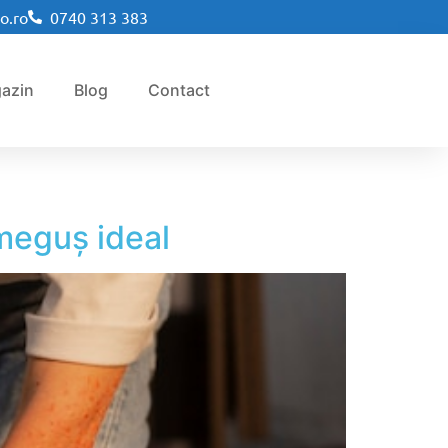
o.ro
0740 313 383
azin
Blog
Contact
meguș ideal