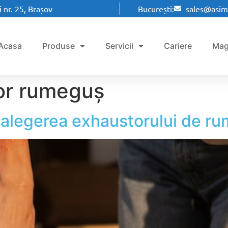
 nr. 25, Brașov
București:
sales@asim
Acasa
Produse
Servicii
Cariere
Mag
or rumeguș
 alegerea exhaustorului de ru