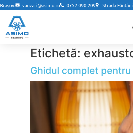
Brașov:
vanzari@asimo.ro
0752 090 209
Strada Fântânii
Etichetă:
exhaust
Ghidul complet pentru