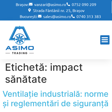
Brașov:
vanzari@asimo.ro
0752 090 209
Strada Fântânii nr. 25, Brașov
București:
sales@asimo.ro
0740 313 383
Etichetă:
impact
sănătate
Ventilație industrială: norme
și reglementări de siguranță