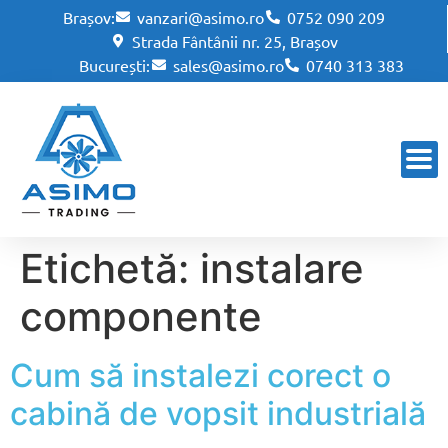
Brașov:
vanzari@asimo.ro
0752 090 209
Strada Fântânii nr. 25, Brașov
București:
sales@asimo.ro
0740 313 383
Etichetă:
instalare
componente
Cum să instalezi corect o
cabină de vopsit industrială