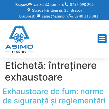
Brașov:
vanzari@asimo.ro
0752 090 209
Strada Fântânii nr. 25, Brașov
București:
sales@asimo.ro
0740 313 383
Etichetă:
întreținere
exhaustoare
Exhaustoare de fum: norme
de siguranță și reglementări