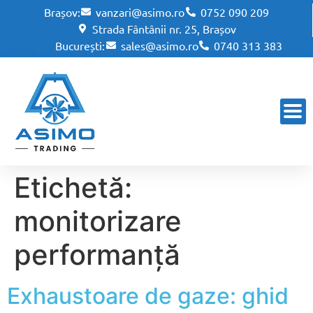
Brașov:
vanzari@asimo.ro
0752 090 209
Strada Fântânii nr. 25, Brașov
București:
sales@asimo.ro
0740 313 383
Etichetă:
monitorizare
performanță
Exhaustoare de gaze: ghid