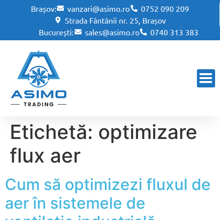
Brașov:
vanzari@asimo.ro
0752 090 209
Strada Fântânii nr. 25, Brașov
București:
sales@asimo.ro
0740 313 383
Etichetă:
optimizare
flux aer
Cum să optimizezi fluxul de
aer în sistemele de