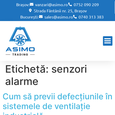
Brașov:
vanzari@asimo.ro
0752 090 209
Strada Fântânii nr. 25, Brașov
București:
sales@asimo.ro
0740 313 383
Etichetă:
senzori
alarme
Cum să previi defecțiunile în
sistemele de ventilație