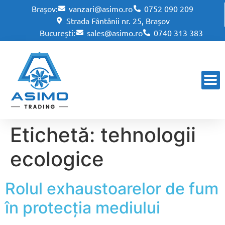
Brașov:
vanzari@asimo.ro
0752 090 209
Strada Fântânii nr. 25, Brașov
București:
sales@asimo.ro
0740 313 383
Etichetă:
tehnologii
ecologice
Rolul exhaustoarelor de fum
în protecția mediului