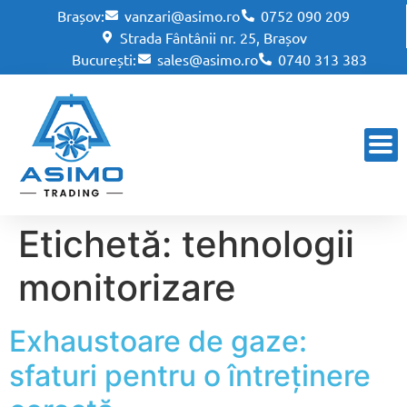
Brașov:
vanzari@asimo.ro
0752 090 209
Strada Fântânii nr. 25, Brașov
București:
sales@asimo.ro
0740 313 383
Etichetă:
tehnologii
monitorizare
Exhaustoare de gaze:
sfaturi pentru o întreținere