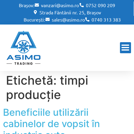
Brașov:
vanzari@asimo.ro
0752 090 209
Strada Fântânii nr. 25, Brașov
București:
sales@asimo.ro
0740 313 383
Etichetă:
timpi
producție
Beneficiile utilizării
cabinelor de vopsit în