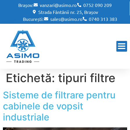
Brașov:
vanzari@asimo.ro
0752 090 209
Strada Fântânii nr. 25, Brașov
București:
sales@asimo.ro
0740 313 383
Etichetă:
tipuri filtre
Sisteme de filtrare pentru
cabinele de vopsit
industriale