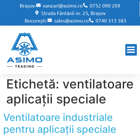
Brașov:
vanzari@asimo.ro
0752 090 209
Strada Fântânii nr. 25, Brașov
București:
sales@asimo.ro
0740 313 383
Etichetă:
ventilatoare
aplicații speciale
Ventilatoare industriale
pentru aplicații speciale