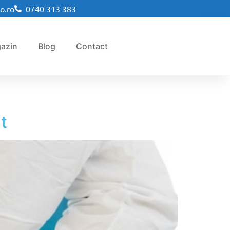
o.ro
0740 313 383
azin
Blog
Contact
t