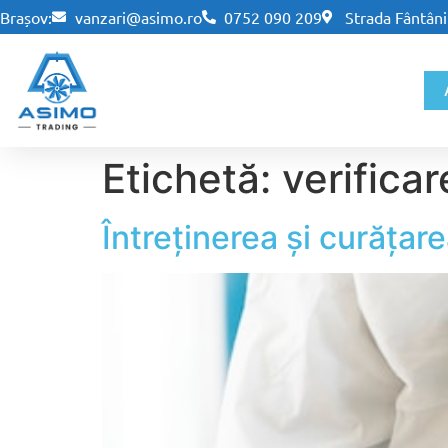
Brașov:
vanzari@asimo.ro
0752 090 209
Strada Fântânii
Etichetă:
verifica
Întreținerea și curățar