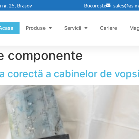
 nr. 25, Brașov
București:
sales@asim
Acasa
Produse
Servicii
Cariere
Mag
re componente
ea corectă a cabinelor de vopsi