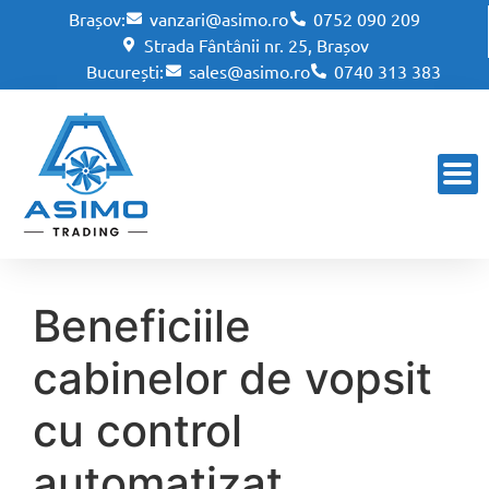
Brașov:
vanzari@asimo.ro
0752 090 209
Strada Fântânii nr. 25, Brașov
București:
sales@asimo.ro
0740 313 383
Beneficiile
cabinelor de vopsit
cu control
automatizat