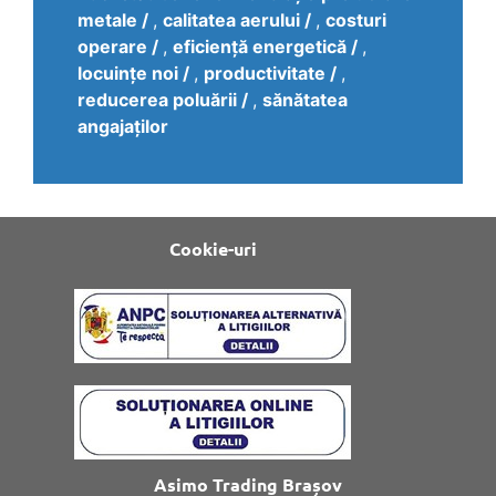
metale
,
calitatea aerului
,
costuri
operare
,
eficiență energetică
,
locuințe noi
,
productivitate
,
reducerea poluării
,
sănătatea
angajaților
Cookie-uri
Asimo Trading Brașov