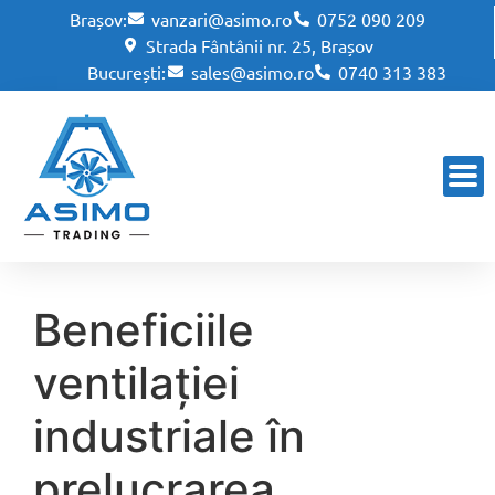
Brașov:
vanzari@asimo.ro
0752 090 209
Strada Fântânii nr. 25, Brașov
București:
sales@asimo.ro
0740 313 383
Beneficiile
ventilației
industriale în
prelucrarea