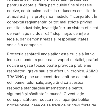
pentru a capta și filtra particulele fine și gazele
nocive, contribuind astfel la reducerea emisiilor în
atmosferă și la protejarea mediului înconjurător. În
contextul reglementărilor tot mai stricte privind
emisiile industriale, investiția într-un sistem eficient
de ventilație nu doar că îndeplinește cerințele
legale, dar demonstrează și responsabilitatea
socială a companiei.
Protecția sănătății angajaților este crucială într-o
industrie unde expunerea la vapori metalici, prafuri
nocive și gaze toxice poate provoca probleme
respiratorii grave sau alte afecțiuni cronice. ASIMO
TRADING pune un accent deosebit pe calitatea
echipamentelor sale, asigurând că acestea
respectă standardele internaționale pentru
siguranță și sănătate în muncă. O ventilație
corespunzătoare reduce riscul apariției bolilor
profesionale, ceea ce se traduce printr-o forță de