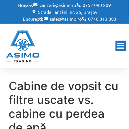
Brașov:
vanzari@asimo.ro
0752 090 209
Strada Fântânii nr. 25, Brașov
București:
sales@asimo.ro
0740 313 383
Cabine de vopsit cu
filtre uscate vs.
cabine cu perdea
de apă