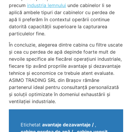
precum
industria lemnului
unde cabinelor li se
aplică ambele tipuri dar cabinelor cu perdea de
apă li preferăm în contextul operării continue
datorită capacității superioare la capturarea
particulelor fine.
În concluzie, alegerea dintre cabina cu filtre uscate
și cea cu perdea de apă depinde foarte mult de
nevoile specifice ale fiecărei operațiuni industriale,
fiecare tip având propriile avantaje și dezavantaje
tehnice și economice ce trebuie atent evaluate.
ASIMO TRADING SRL din Brașov rămâne
partenerul ideal pentru consultanță personalizată
și soluții optimizate în domeniul exhaustării și
ventilației industriale.
Etichetat
avantaje dezavantaje
,
cabine perdea de apă
,
cabine vopsit