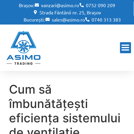
Brașov:
vanzari@asimo.ro
0752 090 209
Strada Fântânii nr. 25, Brașov
București:
sales@asimo.ro
0740 313 383
Cum să
îmbunătățești
eficiența sistemului
de ventilație