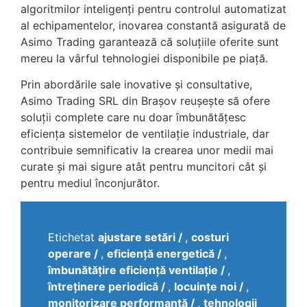
algoritmilor inteligenți pentru controlul automatizat
al echipamentelor, inovarea constantă asigurată de
Asimo Trading garantează că soluțiile oferite sunt
mereu la vârful tehnologiei disponibile pe piață.
Prin abordările sale inovative și consultative,
Asimo Trading SRL din Brașov reușește să ofere
soluții complete care nu doar îmbunătățesc
eficiența sistemelor de ventilație industriale, dar
contribuie semnificativ la crearea unor medii mai
curate și mai sigure atât pentru muncitori cât și
pentru mediul înconjurător.
Etichetat
ajustare setări
,
costuri
operare
,
eficiență energetică
,
îmbunătățire eficiență ventilație
,
întreținere periodică
,
locuințe noi
,
monitorizare performanță
,
tehnologii