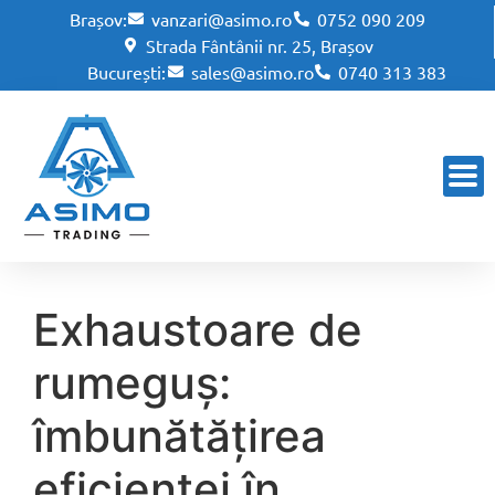
Brașov:
vanzari@asimo.ro
0752 090 209
Strada Fântânii nr. 25, Brașov
București:
sales@asimo.ro
0740 313 383
Exhaustoare de
rumeguș:
îmbunătățirea
eficienței în