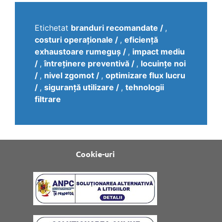
Etichetat
branduri recomandate
,
costuri operaționale
,
eficiență
exhaustoare rumeguș
,
impact mediu
,
întreținere preventivă
,
locuințe noi
,
nivel zgomot
,
optimizare flux lucru
,
siguranță utilizare
,
tehnologii
filtrare
Cookie-uri