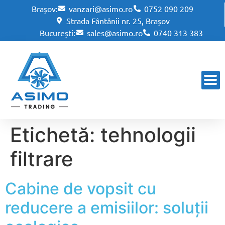
Brașov:
vanzari@asimo.ro
0752 090 209
Strada Fântânii nr. 25, Brașov
București:
sales@asimo.ro
0740 313 383
Etichetă:
tehnologii
filtrare
Cabine de vopsit cu
reducere a emisiilor: soluții