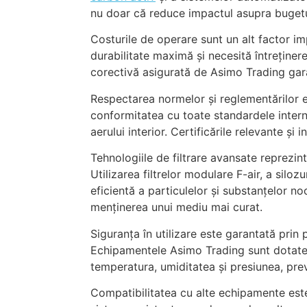
nu doar că reduce impactul asupra bugetul
Costurile de operare sunt un alt factor i
durabilitate maximă și necesită întreține
corectivă asigurată de Asimo Trading gara
Respectarea normelor și reglementărilor es
conformitatea cu toate standardele internaț
aerului interior. Certificările relevante și 
Tehnologiile de filtrare avansate reprezint
Utilizarea filtrelor modulare F-air, a siloz
eficientă a particulelor și substanțelor no
menținerea unui mediu mai curat.
Siguranța în utilizare este garantată pri
Echipamentele Asimo Trading sunt dotate
temperatura, umiditatea și presiunea, prev
Compatibilitatea cu alte echipamente este 