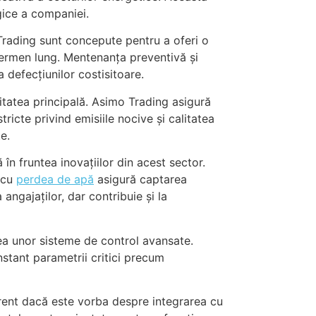
gice a companiei.
 Trading sunt concepute pentru a oferi o
termen lung. Mentenanța preventivă și
defecțiunilor costisitoare.
itatea principală. Asimo Trading asigură
tricte privind emisiile nocive și calitatea
te.
în fruntea inovațiilor din acest sector.
u cu
perdea de apă
asigură captarea
angajaților, dar contribuie și la
rea unor sisteme de control avansate.
tant parametrii critici precum
ferent dacă este vorba despre integrarea cu