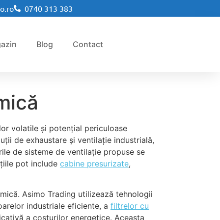
o.ro
0740 313 383
azin
Blog
Contact
imică
r volatile și potențial periculoase
ții de exhaustare și ventilație industrială,
rile de sisteme de ventilație propuse se
țiile pot include
cabine presurizate
,
imică. Asimo Trading utilizează tehnologii
relor industriale eficiente, a
filtrelor cu
icativă a costurilor energetice. Aceasta