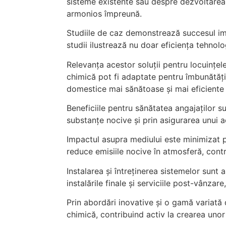
sisteme existente sau despre dezvoltarea 
armonios împreună.
Studiile de caz demonstrează succesul imp
studii ilustrează nu doar eficiența tehnolo
Relevanța acestor soluții pentru locuințel
chimică pot fi adaptate pentru îmbunătățir
domestice mai sănătoase și mai eficiente 
Beneficiile pentru sănătatea angajaților s
substanțe nocive și prin asigurarea unui a
Impactul asupra mediului este minimizat p
reduce emisiile nocive în atmosferă, contr
Instalarea și întreținerea sistemelor sunt
instalările finale și serviciile post-vânza
Prin abordări inovative și o gamă variată
chimică, contribuind activ la crearea unor 