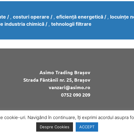
nte
,
costuri operare
,
eficiență energetică
,
locuințe n
ție industria chimică
,
tehnologii filtrare
Asimo Trading Brașov
Strada Fântânii nr. 25, Brașov
vanzari@asimo.ro
0752 090 209
e cookie-uri. Navigând în continuare, îți exprimi acordul asupra folo
Despre Cookies
ACCEPT