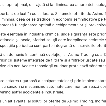
ui operațional, dar ajută și la diminuarea amprentei ecolo
mportant de luat în considerare. Sistemele oferite de Asimo
re minimă, ceea ce se traduce în economii semnificative pe 
ntează funcționarea optimă a echipamentelor și prevenirea 
te esențială în industria chimică, unde siguranța este prior
ionale și locale, oferind soluții care îndeplinesc cerințele s
inspecțiile periodice sunt parte integrantă din serviciile oferi
ă un domeniu în continuă evoluție, iar Asimo Trading se află 
urilor cu sisteme integrate de filtrare și a filtrelor uscate sa
cive din aer. Aceste tehnologii nu doar protejează sănătatea 
n proiectarea riguroasă a echipamentelor și prin implementa
 cu senzori și mecanisme automate care monitorizează cons
enind astfel accidentele industriale.
un alt avantaj al soluțiilor oferite de Asimo Trading. Indi