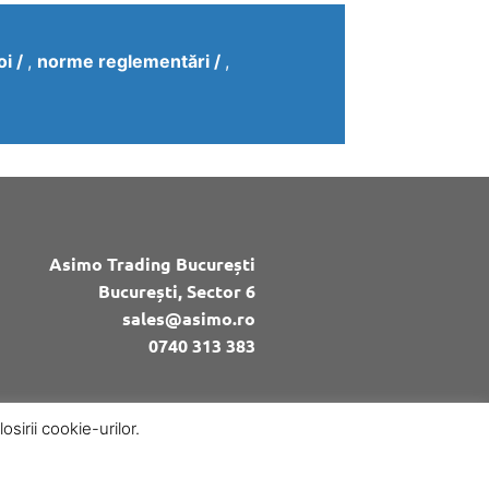
oi
,
norme reglementări
,
Asimo Trading București
București, Sector 6
sales@asimo.ro
0740 313 383
sirii cookie-urilor.