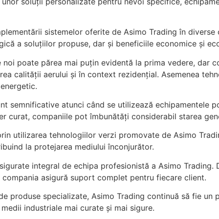
unor soluții personalizate pentru nevoi specifice, echipame
lementării sistemelor oferite de Asimo Trading în diverse 
gică a soluțiilor propuse, dar și beneficiile economice și ec
e noi poate părea mai puțin evidentă la prima vedere, dar c
ea calității aerului și în context rezidențial. Asemenea tehn
energetic.
unt semnificative atunci când se utilizează echipamentele po
er curat, companiile pot îmbunătăți considerabil starea gene
rin utilizarea tehnologiilor verzi promovate de Asimo Tradi
ibuind la protejarea mediului înconjurător.
 asigurate integral de echipa profesionistă a Asimo Trading. 
re, compania asigură suport complet pentru fiecare client.
 de produse specializate, Asimo Trading continuă să fie un 
medii industriale mai curate și mai sigure.