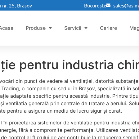
 nr. 25, Brașov
București:
sales@asim
Acasa
Produse
Servicii
Cariere
Mag
ație pentru industria ch
cări din punct de vedere al ventilației, datorită substanțelo
Trading, o companie cu sediul în Brașov, specializată în solu
ție adaptate specific pentru această industrie. Printre tipu
i ventilația generală prin centrale de tratare a aerului. Solu
ate pentru a asigura un mediu de lucru sigur și curat.
l în proiectarea sistemelor de ventilație pentru industria ch
rgie, fără a compromite performanța. Utilizarea ventilatoa
de control al fluxului de aer contribuie la reducerea semnif