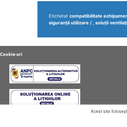
Etichetat
compatibilitate echipame
siguranță utilizare
,
soluții ventila
Cookie-uri
Acest site foloseșt
© Copyright Asimo Trading