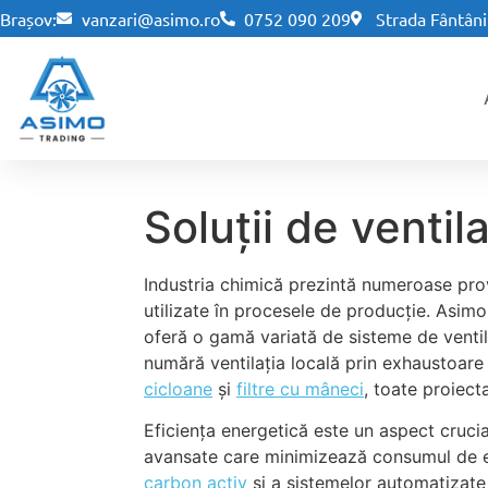
Brașov:
vanzari@asimo.ro
0752 090 209
Strada Fântânii
Soluții de ventil
Industria chimică prezintă numeroase provo
utilizate în procesele de producție. Asimo 
oferă o gamă variată de sisteme de ventila
numără ventilația locală prin exhaustoare ș
cicloane
și
filtre cu mâneci
, toate proiect
Eficiența energetică este un aspect crucia
avansate care minimizează consumul de ene
carbon activ
și a sistemelor automatizate 