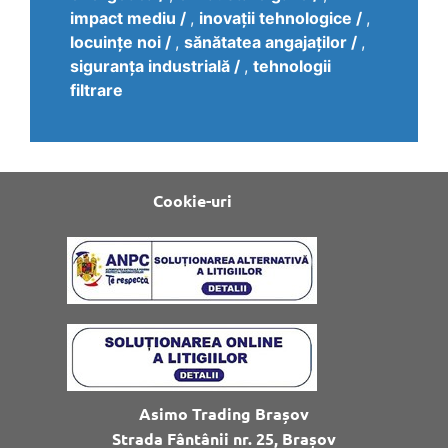
impact mediu
,
inovații tehnologice
,
locuințe noi
,
sănătatea angajaților
,
siguranța industrială
,
tehnologii
filtrare
Cookie-uri
Asimo Trading Brașov
Strada Fântânii nr. 25, Brașov