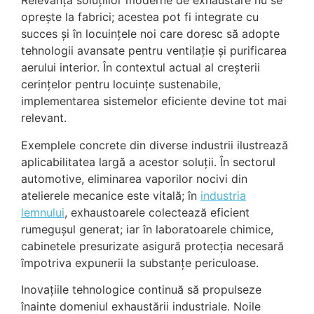
Relevanța soluțiilor moderne de exhaustare nu se
oprește la fabrici; acestea pot fi integrate cu
succes și în locuințele noi care doresc să adopte
tehnologii avansate pentru ventilație și purificarea
aerului interior. În contextul actual al creșterii
cerințelor pentru locuințe sustenabile,
implementarea sistemelor eficiente devine tot mai
relevant.
Exemplele concrete din diverse industrii ilustrează
aplicabilitatea largă a acestor soluții. În sectorul
automotive, eliminarea vaporilor nocivi din
atelierele mecanice este vitală; în
industria
lemnului
, exhaustoarele colectează eficient
rumegușul generat; iar în laboratoarele chimice,
cabinetele presurizate asigură protecția necesară
împotriva expunerii la substanțe periculoase.
Inovațiile tehnologice continuă să propulseze
înainte domeniul exhaustării industriale. Noile