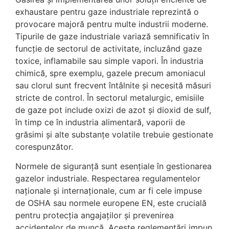
exhaustare pentru gaze industriale reprezintă o
provocare majoră pentru multe industrii moderne.
Tipurile de gaze industriale variază semnificativ în
funcție de sectorul de activitate, incluzând gaze
toxice, inflamabile sau simple vapori. În industria
chimică, spre exemplu, gazele precum amoniacul
sau clorul sunt frecvent întâlnite și necesită măsuri
stricte de control. În sectorul metalurgic, emisiile
de gaze pot include oxizi de azot și dioxid de sulf,
în timp ce în industria alimentară, vaporii de
grăsimi și alte substanțe volatile trebuie gestionate
corespunzător.
Normele de siguranță sunt esențiale în gestionarea
gazelor industriale. Respectarea regulamentelor
naționale și internaționale, cum ar fi cele impuse
de OSHA sau normele europene EN, este crucială
pentru protecția angajaților și prevenirea
accidentelor de muncă. Aceste reglementări impun