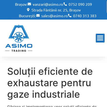
Brașov:
vanzari@asimo.ro
0752 090 209
Strada Fântânii nr. 25, Brașov
București:
sales@asimo.ro
0740 313 383
Soluții eficiente de
exhaustare pentru
gaze industriale
Găsirea și implementarea unor soluții eficiente de